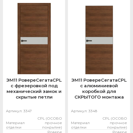
ЭМ11 РовереСегатаCPL
ЭМ11 РовереСегатаCPL
с фрезеровкой под
с алюминиевой
механический замок и
коробкой для
скрытые петли
СКРЫТОГО монтажа
Артикул:
3347
Артикул:
3348
CPL (ОСОБО
CPL (ОСОБО
Материал
прочное
Материал
прочное
отделки
покрытие)
отделки
покрытие)
Ровере
Ровере