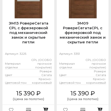
ЭМ13 РовереСегата
ЭМ09
CPL с фрезеровкой
РовереСегатаCPL с
под механический
фрезеровкой под
замок и скрытые
механический замок и
петли
скрытые петли
Артикул:
3225
Артикул:
3351
CPL (ОСОБО
CPL (ОСОБО
Материал
прочное
Материал
прочное
отделки
покрытие)
отделки
покрытие)
Ровере
Ровере
Цвет
Сегата
Цвет
Сегата
Красно-
Красно-
Цветовой тон
коричневый
Цветовой тон
коричневый
15 390
₽
15 390
₽
(Цена за полотно)
(Цена за полотно)