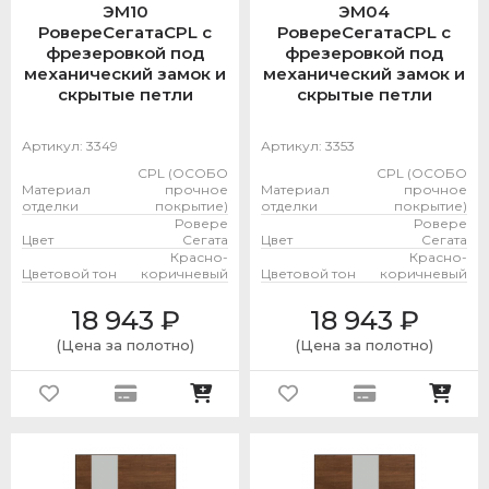
ЭМ10
ЭМ04
РовереСегатаCPL с
РовереСегатаCPL с
фрезеровкой под
фрезеровкой под
механический замок и
механический замок и
скрытые петли
скрытые петли
Артикул:
3349
Артикул:
3353
CPL (ОСОБО
CPL (ОСОБО
Материал
прочное
Материал
прочное
отделки
покрытие)
отделки
покрытие)
Ровере
Ровере
Цвет
Сегата
Цвет
Сегата
Красно-
Красно-
Цветовой тон
коричневый
Цветовой тон
коричневый
18 943
₽
18 943
₽
(Цена за полотно)
(Цена за полотно)