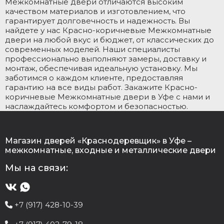
Межкомнатные двери отличаются высоким
качеством материалов и изготовлением, что
гарантирует долговечность и надежность. Вы
найдете у нас Красно-коричневые Межкомнатные
двери на любой вкус и бюджет, от классических до
современных моделей. Наши специалисты
профессионально выполняют замеры, доставку и
монтаж, обеспечивая идеальную установку. Мы
заботимся о каждом клиенте, предоставляя
гарантию на все виды работ. Закажите Красно-
коричневые Межкомнатные двери в Уфе с нами и
наслаждайтесь комфортом и безопасностью.
Магазин дверей «Краснодеревщик» в Уфе –
межкомнатные, входные и металлические двери
Мы на связи:
+7 (917) 428-10-39