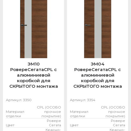
ЭМ10
ЭМ04
РовереСегатаCPL с
РовереСегатаCPL с
алюминиевой
алюминиевой
коробкой для
коробкой для
СКРЫТОГО монтажа
СКРЫТОГО монтажа
Артикул:
3350
Артикул:
3354
CPL (ОСОБО
CPL (ОСОБО
Материал
прочное
Материал
прочное
отделки
покрытие)
отделки
покрытие)
Ровере
Ровере
Цвет
Сегата
Цвет
Сегата
Красно-
Красно-