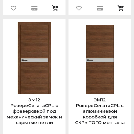
ЭМ12
ЭМ12
РовереСегатаCPL с
РовереСегатаCPL с
фрезеровкой под
алюминиевой
механический замок и
коробкой для
скрытые петли
СКРЫТОГО монтажа