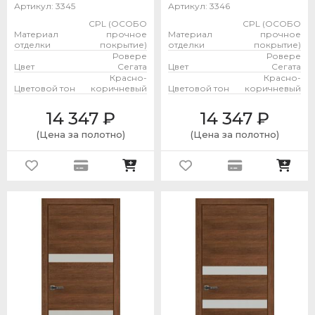
Артикул:
3345
Артикул:
3346
CPL (ОСОБО
CPL (ОСОБО
Материал
прочное
Материал
прочное
отделки
покрытие)
отделки
покрытие)
Ровере
Ровере
Цвет
Сегата
Цвет
Сегата
Красно-
Красно-
Цветовой тон
коричневый
Цветовой тон
коричневый
14 347
₽
14 347
₽
(Цена за полотно)
(Цена за полотно)