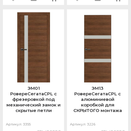
ЭМ01
ЭМ13
РовереСегатаCPL с
РовереСегатаCPL с
фрезеровкой под
алюминиевой
механический замок и
коробкой для
скрытые петли
СКРЫТОГО монтажа
Артикул:
3355
Артикул:
3226