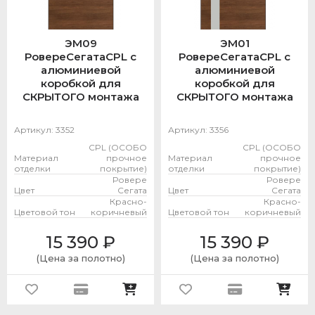
ЭМ09
ЭМ01
РовереСегатаCPL с
РовереСегатаCPL с
алюминиевой
алюминиевой
коробкой для
коробкой для
СКРЫТОГО монтажа
СКРЫТОГО монтажа
Артикул:
3352
Артикул:
3356
CPL (ОСОБО
CPL (ОСОБО
Материал
прочное
Материал
прочное
отделки
покрытие)
отделки
покрытие)
Ровере
Ровере
Цвет
Сегата
Цвет
Сегата
Красно-
Красно-
Цветовой тон
коричневый
Цветовой тон
коричневый
15 390
₽
15 390
₽
(Цена за полотно)
(Цена за полотно)