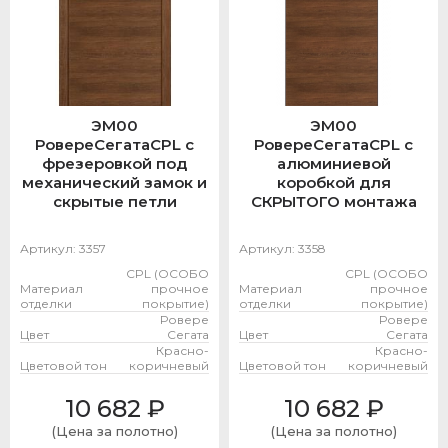
ЭМ00
ЭМ00
РовереСегатаCPL с
РовереСегатаCPL с
фрезеровкой под
алюминиевой
механический замок и
коробкой для
скрытые петли
СКРЫТОГО монтажа
Артикул:
3357
Артикул:
3358
CPL (ОСОБО
CPL (ОСОБО
Материал
прочное
Материал
прочное
отделки
покрытие)
отделки
покрытие)
Ровере
Ровере
Цвет
Сегата
Цвет
Сегата
Красно-
Красно-
Цветовой тон
коричневый
Цветовой тон
коричневый
10 682
₽
10 682
₽
(Цена за полотно)
(Цена за полотно)