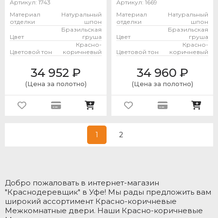
Артикул:
1743
Артикул:
1669
Материал
Натуральный
Материал
Натуральный
отделки
шпон
отделки
шпон
Бразильская
Бразильская
Цвет
груша
Цвет
груша
Красно-
Красно-
Цветовой тон
коричневый
Цветовой тон
коричневый
34 952
₽
34 960
₽
(Цена за полотно)
(Цена за полотно)
1
2
Добро пожаловать в интернет-магазин
"Краснодеревщик" в Уфе! Мы рады предложить вам
широкий ассортимент Красно-коричневые
Межкомнатные двери. Наши Красно-коричневые