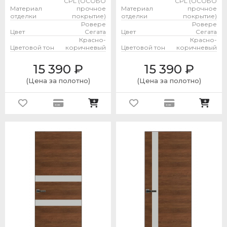
CPL (ОСОБО
CPL (ОСОБО
Материал
прочное
Материал
прочное
отделки
покрытие)
отделки
покрытие)
Ровере
Ровере
Цвет
Сегата
Цвет
Сегата
Красно-
Красно-
Цветовой тон
коричневый
Цветовой тон
коричневый
15 390
₽
15 390
₽
(Цена за полотно)
(Цена за полотно)