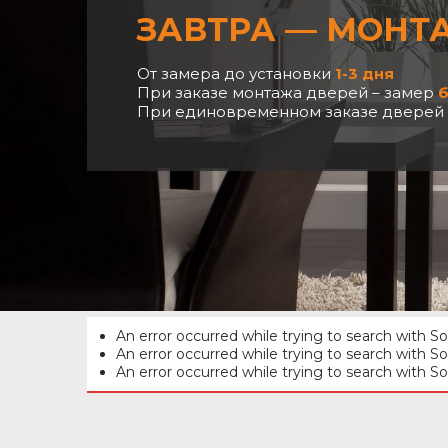
ЗАВТРА — МОНТ
От замера до установки
1-3 дня
При заказе монтажа дверей – замер
б
При единовременном заказе дверей в 
An error occurred while trying to search with S
An error occurred while trying to search with S
Сообщение об ошибке
An error occurred while trying to search with S