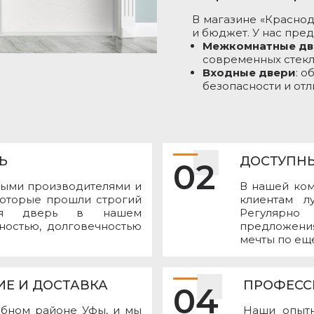
В магазине «Красно
и бюджет. У нас пре
Межкомнатные дв
современных стекл
Входные двери
: 
безопасности и отл
Ь
ДОСТУПНЫ
02
ыми производителями и
В нашей ко
которые прошли строгий
клиентам л
ждая дверь в нашем
Регулярн
ностью, долговечностью
предложени
мечты по ещ
Е И ДОСТАВКА
ПРОФЕСС
04
обном районе Уфы, и мы
Наши опытн