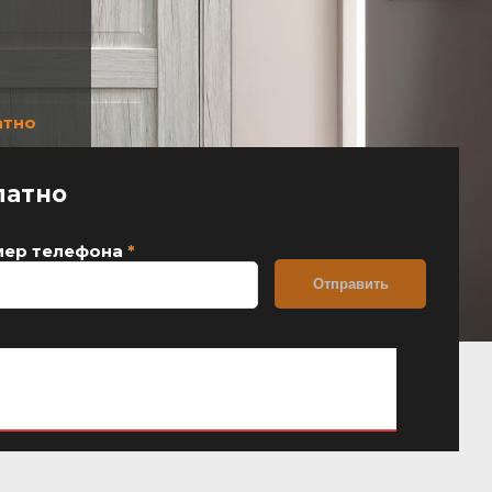
атно
латно
мер телефона
*
альности сайта
*
ности
сайта
ии нашей установки —
замер бесплатно