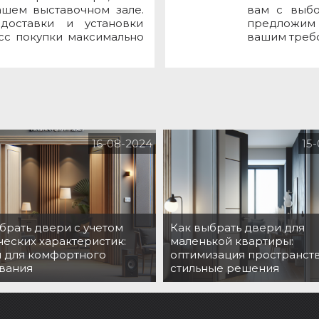
ашем выставочном зале.
вам с выб
доставки и установки
предложим 
сс покупки максимально
вашим треб
16-08-2024
15
брать двери с учетом
Как выбрать двери для
ческих характеристик:
маленькой квартиры:
 для комфортного
оптимизация пространств
вания
стильные решения