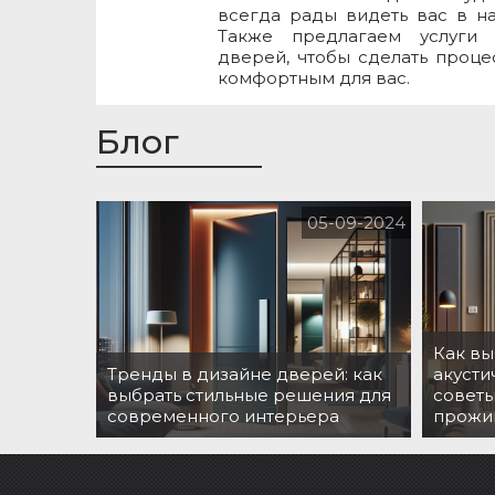
всегда рады видеть вас в н
Также предлагаем услуги 
дверей, чтобы сделать проце
комфортным для вас.
Блог
05-09-2024
Как вы
Тренды в дизайне дверей: как
акусти
выбрать стильные решения для
советы
современного интерьера
прожи