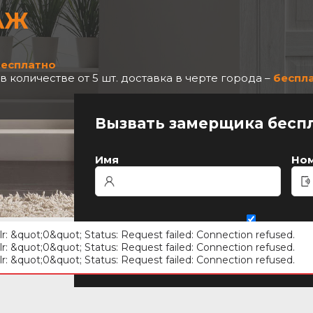
АЖ
есплатно
количестве от 5 шт. доставка в черте города –
беспл
Вызвать замерщика бесп
Имя
Но
Cогласен с Политикой конфиденци
Согласен с
Политикой конфиденциаль
olr: &quot;0&quot; Status: Request failed: Connection refused.
olr: &quot;0&quot; Status: Request failed: Connection refused.
olr: &quot;0&quot; Status: Request failed: Connection refused.
Стоимость замера —
400 руб
При услов
Страница сайта