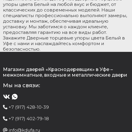
упоры цвета Белый на любой вкус и бюджет, от
классических до современных моделей. Наши
специалисты профессионально выполняют замеры,
доставку и монтаж, обеспечивая идеальную
установку. Мы заботимся о каждом клиенте,
предоставляя гарантию на все виды работ.
Закажите Дверные торцевые упоры цвета Белый в
Уфе с нами и наслаждайтесь комфортом и
безопасностью.
Магазин дверей «Краснодеревщик» в Уфе –
межкомнатные, входные и металлические двери
Мы на связи:
+7 (917) 428-10-39
+7 (917) 402-79-18
info@kdufa.ru