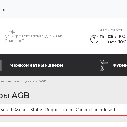
кты
Часы работы
г. Уфа
Пн-Сб
с 10:0
ул. Кировоградская, д. 33, зал
2, место 11
Вс
с 10:0
Межкомнатные двери
Фурн
ничители торцевые
/
AGB
ры AGB
: &quot;0&quot; Status: Request failed: Connection refused.