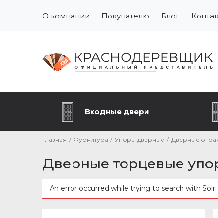
О компании
Покупателю
Блог
Конта
Входные двери
Главная
/
Фурнитура
/
Упоры дверные
/
Дверные огра
Дверные торцевые упо
An error occurred while trying to search with Solr
Сообщение об ошибке