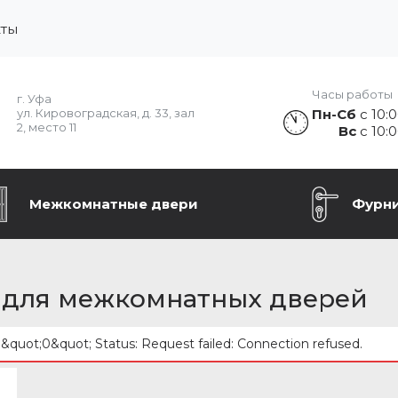
кты
Часы работы
г. Уфа
Пн-Сб
с 10:0
ул. Кировоградская, д. 33, зал
2, место 11
Вс
с 10:0
Межкомнатные двери
Фурн
) для межкомнатных дверей
: &quot;0&quot; Status: Request failed: Connection refused.