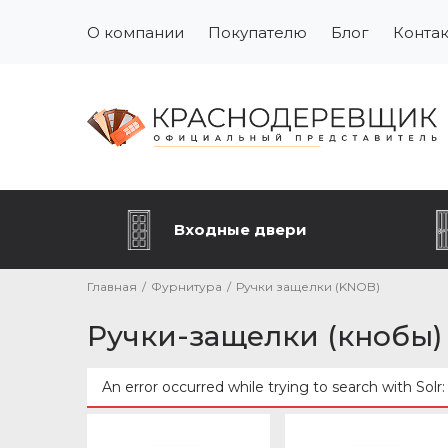
О компании
Покупателю
Блог
Конта
Входные двери
Главная
/
Фурнитура
/
Ручки защелки (KNOB)
Ручки-защелки (кнобы
An error occurred while trying to search with Solr
Сообщение об ошибке