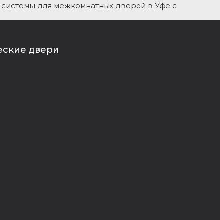
е системы для межкомнатных дверей в Уфе с
еские двери