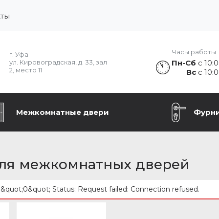
кты
Часы работы
г. Уфа
Пн-Сб
с 10:0
ул. Кировоградская, д. 33, зал
2, место 11
Вс
с 10:0
Межкомнатные двери
Фурн
ля межкомнатных дверей
: &quot;0&quot; Status: Request failed: Connection refused.