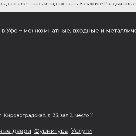
ать долговечность и надежность. Закажите Раздвижны
в Уфе – межкомнатные, входные и металлич
л.
Кировоградская, д. 33
, зал 2, место 11
ные двери
Фурнитура
Услуги