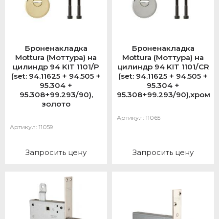
Броненакладка
Броненакладка
Mottura (Моттура) на
Mottura (Моттура) на
цилиндр 94 KIT 1101/P
цилиндр 94 KIT 1101/CR
(set: 94.11625 + 94.505 +
(set: 94.11625 + 94.505 +
95.304 +
95.304 +
95.308+99.293/90),
95.308+99.293/90),хром
золото
Артикул:
11065
Артикул:
11059
Запросить цену
Запросить цену