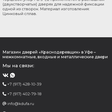
П
(двухстворчатых) дверях для надежной фиксации
С
одной из створок. Материал изготовления:
Цинковый сплав.
В
Г
К
у
Г
Т
Магазин дверей «Краснодеревщик» в Уфе –
межкомнатные, входные и металлические двери
М
Мы на связи:
Ц
Т
+7 (917) 428-10-39
В
+7 (917) 402-79-18
Т
info@kdufa.ru