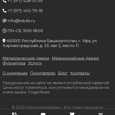
(
+7 (917) 428-10-39
Т
+7 (917) 402-79-18
info@kdufa.ru
Ф
ПН-СБ, 9:00-18:00
450001
Республика Башкортостан
, г.
Уфа
, ул.
д
Кировоградская, д. 33
, зал 2, место 11
К
Д
Металлические двери
Межкомнатные двери
Фурнитура
Услуги
О компании
Покупателю
Блог
Контакты
Предложения на сайте не являются публичной офертой!
Цены могут поменяться, они уточняются менеджером на
этапе заказа.
Подробнее
© 2026 «Краснодеревщик». Все права защищены
Разработка сайта Slooon.Ru