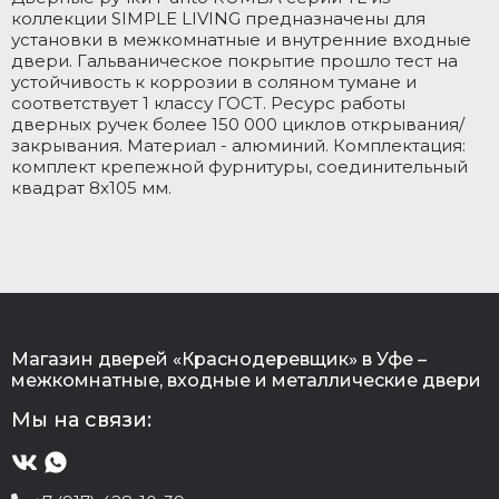
П
коллекции SIMPLE LIVING предназначены для
С
установки в межкомнатные и внутренние входные
двери. Гальваническое покрытие прошло тест на
В
устойчивость к коррозии в соляном тумане и
соответствует 1 классу ГОСТ. Ресурс работы
Г
дверных ручек более 150 000 циклов открывания/
Г
закрывания. Материал - алюминий. Комплектация:
(
комплект крепежной фурнитуры, соединительный
квадрат 8x105 мм.
Т
М
Ц
Т
В
Т
Магазин дверей «Краснодеревщик» в Уфе –
межкомнатные, входные и металлические двери
Мы на связи:
С
Д