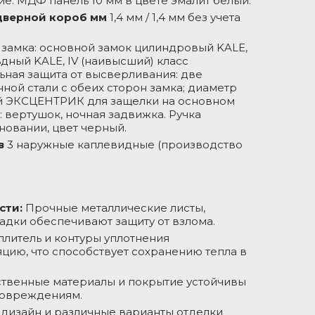
е: МДФ панель 10 мм в цвете эмалит белый.
металла-
дверной короб мм
1,4 мм / 1,4 мм без учета
полотно/
дверной 
 замка: основной замок цилиндровый KALE,
мм
дный KALE, IV (наивысший) класс
ьная защита от высверливания: две
ной стали с обеих сторон замка; диаметр
ий ЭКСЦЕНТРИК для защелки на основном
Кол-во и т
 вертушок, ночная задвижка. Ручка
замков, ру
новании, цвет черный.
в
3 наружные каплевидные (производство
Петли,
открывани
сти:
Прочные металлические листы,
градусов
дки обеспечивают защиту от взлома.
плитель и контуры уплотнения
ию, что способствует сохранению тепла в
твенные материалы и покрытие устойчивы
повреждениям.
изайн и различные варианты отделки