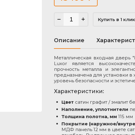
Купить в 1 клик
Описание
Характерис
Металлическая входная дверь "
Luxor является высококачес
прочность металла и элегантн
предназначена для установки в
я
уровень безопасности и эстетич
Характеристики:
Цвет
сатин графит / эмалит б
ДФ панель 12 мм в
Наполнение, уплотнители
пе
кла черная лакобель.
Толщина полотна, мм
115 мм
мм в цвете эмалит
Покрытие (наружное/внутре
МДФ панель 12 мм в цвете сат