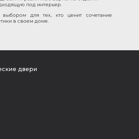
одходящую под интерьер.
 выбором для тех, кто ценит сочетание
етики в своем доме.
еские двери