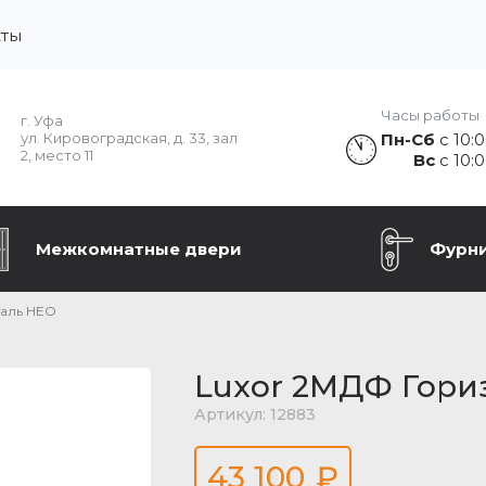
кты
Часы работы
г. Уфа
Пн-Сб
с 10:0
ул. Кировоградская, д. 33, зал
2, место 11
Вс
с 10:0
Межкомнатные двери
Фурн
таль НЕО
Luxor 2МДФ Гори
Артикул:
12883
43 100
₽