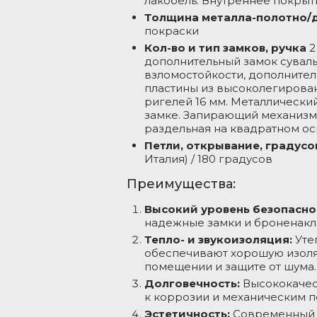
лакобель. Внутреннее покрыти
Толщина металла-полотно/
покраски
Кол-во и тип замков, ручка
2
дополнительный замок суваль
 KALE,
взломостойкости, дополнител
E, IV (наивысший)
пластины из высоколегирован
ая защита от
ригелей 16 мм. Металлическ
околегированной
замке. Запирающий механизм:
игелей 16 мм.
раздельная на квадратном ос
лки на основном
Петли, открывание, градусо
к, ночная задвижка.
Италия) / 180 градусов
вании, цвет черный.
Преимущества:
о Италия) / 180
Высокий уровень безопасно
надежные замки и броненакла
Тепло- и звукоизоляция:
Уте
обеспечивают хорошую изоляц
помещении и защите от шума.
Долговечность:
Высококачес
к коррозии и механическим 
Эстетичность:
Современный д