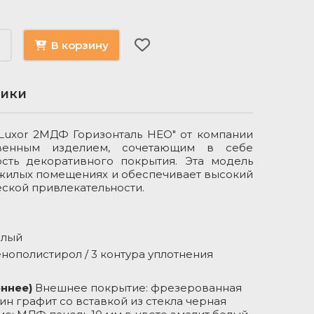
В корзину
тики
Luxor 2МДФ Горизонталь НЕО" от компании
Производ
твенным изделием, сочетающим в себе
Цвет
ость декоративного покрытия. Эта модель
 жилых помещениях и обеспечивает высокий
Наполнени
еской привлекательности.
уплотните
Толщина
полотна, 
елый
нополистирол / 3 контура уплотнения
Покрытие
(наружное
внутренне
ннее)
Внешнее покрытие: фрезерованная
ин графит со вставкой из стекла черная
Толщина