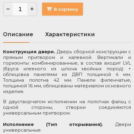
В корзину
Описание
Характеристики
Конструкция двери.
Дверь сборной конструкции с
М
прямым притвором и калевкой. Вертикали и
горизонты: комбинированные, в состав входит LVL
М
(бруса клееного из шпона хвойных пород) +
облицовка панелями из ДВП толщиной 4 мм.
Ц
Толщина полотна 42 мм. Панели филенчатые,
толщиной 16 мм, облицованы материалом основного
К
изделия.
В двустворчатом исполнении на полотнах фальц с
одной стороны, створки соединяются
Т
универсальным притвором.
Исполнение (Тип открывания).
Двери
универсальные.