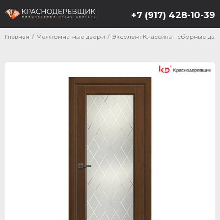
+7 (917) 428-10-39
Главная
/
Межкомнатные двери
/
Экселент Классика - сборные дв