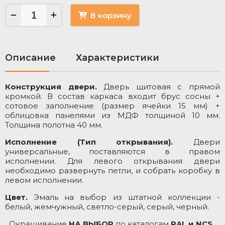
В корзину
Описание
Характеристики
Конструкция двери.
Дверь щитовая с прямой
М
кромкой. В состав каркаса входит брус сосны +
Т
сотовое заполнение (размер ячейки 15 мм) +
облицовка панелями из МДФ толщиной 10 мм.
Толщина полотна 40 мм.
Исполнение (Тип открывания).
Двери
универсальные, поставляются в правом
исполнении. Для левого открывания двери
необходимо развернуть петли, и собрать коробку в
левом исполнении.
Цвет.
Эмаль на выбор из штатной коллекции -
белый, жемчужный, светло-серый, серый, черный.
Окрашивание
НА ВЫБОР
по каталогам
RAL и NCS