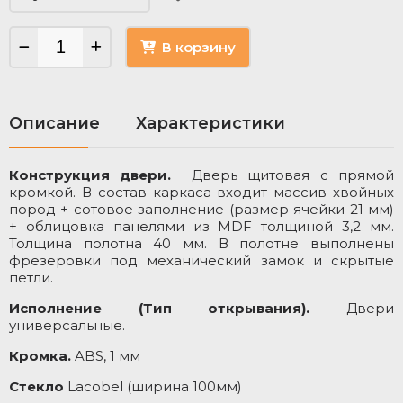
В корзину
Описание
Характеристики
Конструкция двери.
Дверь щитовая с прямой
М
кромкой. В состав каркаса входит массив хвойных
о
пород + сотовое заполнение (размер ячейки 21 мм)
Ц
+ облицовка панелями из MDF толщиной 3,2 мм.
Толщина полотна 40 мм. В полотне выполнены
Ц
фрезеровки под механический замок и скрытые
петли.
Т
З
Исполнение (Тип открывания).
Двери
универсальные.
Кромка.
ABS, 1 мм
Стекло
Lacobel (ширина 100мм)