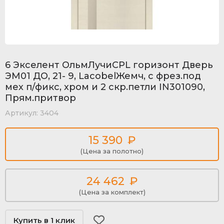
6 Экселент ОльмЛучиCPL горизонт Дверь
ЭМ01 ДО, 21- 9, LacobelЖемч, с фрез.под
мех п/фикс, хром и 2 скр.петли IN301090,
Прям.притвор
Артикул:
3404
15 390
₽
(Цена за полотно)
24 462
₽
(Цена за комплект)
Купить в 1 клик