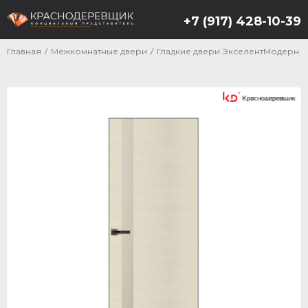
+7 (917) 428-10-39
Главная
/
Межкомнатные двери
/
Гладкие двери ЭкселентМодерн Ст