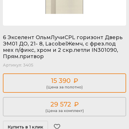
6 Экселент ОльмЛучиCPL горизонт Дверь
ЭМ01 ДО, 21- 8, LacobelЖемч, с фрез.под
мех п/фикс, хром и 2 скр.петли IN301090,
Прям.притвор
Артикул:
3405
15 390
₽
(Цена за полотно)
29 572
₽
(Цена за комплект)
Купить в 1 клик