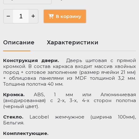
В корзину
Описание
Характеристики
Конструкция двери.
Дверь щитовая с прямой
М
кромкой. В состав каркаса входит массив хвойных
о
пород + сотовое заполнение (размер ячейки 21 мм)
Ц
+ облицовка панелями из MDF толщиной 3,2 мм.
Толщина полотна 40 мм.
Ц
Кромка.
ABS, 1 мм или Алюминиевая
Т
(анодированная) с 2-х, 3-х, 4-х сторон полотна
З
(черный цвет).
Стекло.
Lacobel жемчужное (ширина 100мм),
Бельгия.
Комплектующие.