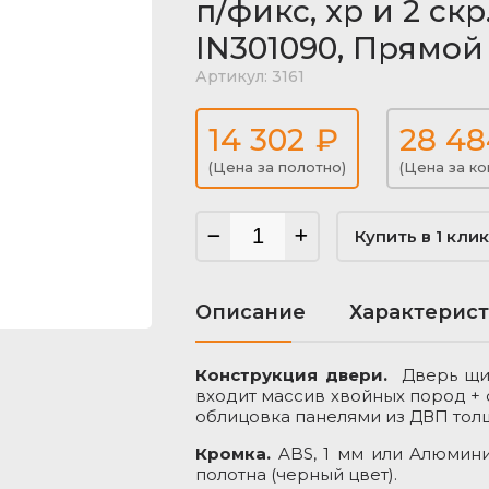
п/фикс, хр и 2 ск
IN301090, Прямой
Артикул:
3161
14 302
₽
28 48
(Цена за полотно)
(Цена за ко
Купить в 1 клик
Описание
Характерис
Конструкция двери.
Дверь щит
входит массив хвойных пород + 
облицовка панелями из ДВП толщ
ый
Кромка.
ABS, 1 мм или Алюминие
полотна (черный цвет).