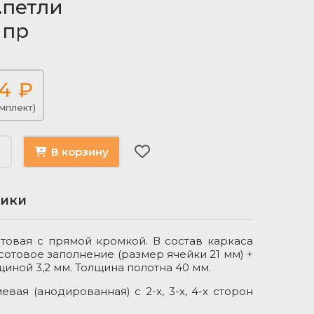
р.петли
 пр
4
₽
мплект)
В корзину
тики
овая с прямой кромкой. В состав каркаса
Модель то
сотовое заполнение (размер ячейки 21 мм) +
Материал 
иной 3,2 мм. Толщина полотна 40 мм.
Цвет
вая (анодированная) с 2-х, 3-х, 4-х сторон
Цветовой 