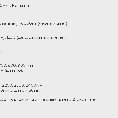
00мм), Бельгия.
Толщина п
Звукоизол
анная) коробка (черный цвет).
м), ДЭС (декоративный элемент
м.
00, 800, 900 мм.
м (штатно).
 2200, 2300, 2400мм.
00мм с шагом 50мм
GB под цилиндр (черный цвет), 2 скрытые