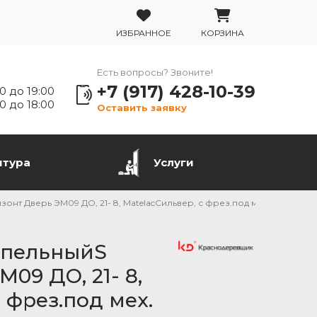
ИЗБРАННОЕ
КОРЗИНА
Есть вопросы? Звоните!
+7 (917) 428-10-39
0 до 19:00
0 до 18:00
Оставить заявку
итура
Услуги
нт Дверь ЭМ09 ДО, 21- 8, MatelacСильвер, с фрез.под мех. п/фикс, хр
епельныйS
09 ДО, 21- 8,
 фрез.под мех.