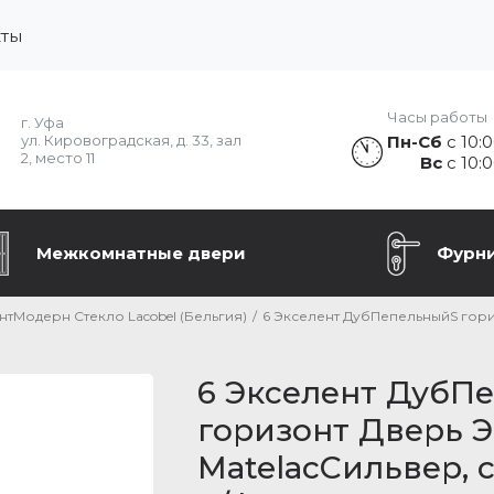
кты
Часы работы
г. Уфа
Пн-Сб
с 10:0
ул. Кировоградская, д. 33, зал
2, место 11
Вс
с 10:0
Межкомнатные двери
Фурн
нтМодерн Стекло Lacobel (Бельгия)
/
6 Экселент ДубПепельныйS горизо
6 Экселент ДубП
горизонт Дверь ЭМ
MatelacСильвер, с