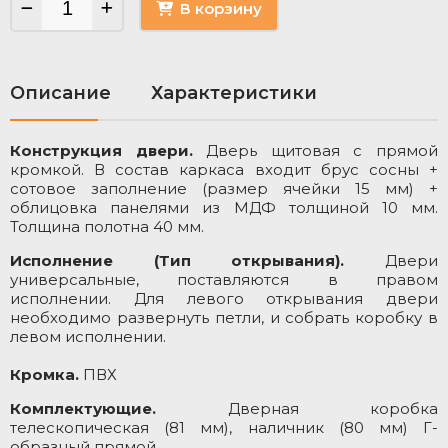
В корзину
Описание
Характеристики
Конструкция двери.
Дверь щитовая с прямой
М
кромкой. В состав каркаса входит брус сосны +
М
сотовое заполнение (размер ячейки 15 мм) +
облицовка панелями из МДФ толщиной 10 мм.
Ц
Толщина полотна 40 мм.
Ц
Исполнение (Тип открывания).
Двери
Т
универсальные, поставляются в правом
исполнении. Для левого открывания двери
необходимо развернуть петли, и собрать коробку в
левом исполнении.
Кромка.
ПВХ
Комплектующие.
Дверная коробка
телескопическая (81 мм), наличник (80 мм) Г-
образный прямой.