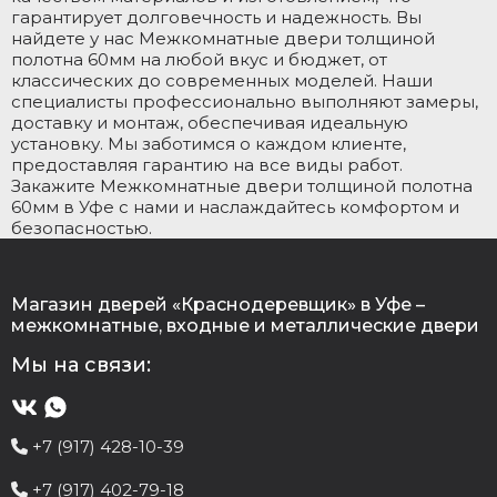
гарантирует долговечность и надежность. Вы
найдете у нас Межкомнатные двери толщиной
полотна 60мм на любой вкус и бюджет, от
классических до современных моделей. Наши
специалисты профессионально выполняют замеры,
доставку и монтаж, обеспечивая идеальную
установку. Мы заботимся о каждом клиенте,
предоставляя гарантию на все виды работ.
Закажите Межкомнатные двери толщиной полотна
60мм в Уфе с нами и наслаждайтесь комфортом и
безопасностью.
Магазин дверей «Краснодеревщик» в Уфе –
межкомнатные, входные и металлические двери
Мы на связи:
+7 (917) 428-10-39
+7 (917) 402-79-18