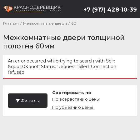
+7 (917) 428-10-39
Главная
/
Межкомнатные двери
/
60
Межкомнатные двери толщиной
полотна 60мм
An error occurred while trying to search with Solr:
&quot;0&quot; Status: Request failed: Connection
Сообщение об ошибке
refused.
Сортировать по
По возрастанию цены
Фильтры
По убыванию цены